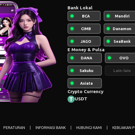
Bank Lokal
BCA
Mandiri
CIMB
Danamon
JAGO
SeaBank
E Money & Pulsa
DANA
OVO
Sakuku
Lain-lain
Axiata
Crypto Currency
USDT
PERATURAN
|
INFORMASI BANK
|
HUBUNGI KAMI
|
KEBIJAKAN P