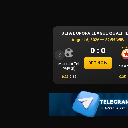
IFIERS
UEFA EUROPA LEAGUE QUALIFIERS
WIB
August 7, 2026 — 00:00 WIB
0 : 0
Previous
BET NOW
Omonia
Red Bull
Pafos FC
Nicosia
Salzburg
0.75
0.68
1
0.88
-1
0.94
-
TELEGRA
Daftar
Login