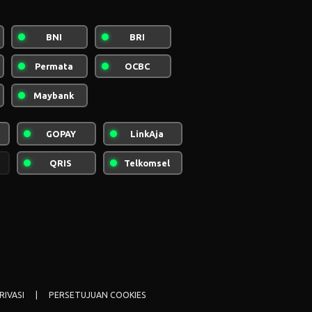
BNI
BRI
Permata
OCBC
Maybank
GOPAY
LinkAja
QRIS
Telkomsel
RIVASI
|
PERSETUJUAN COOKIES